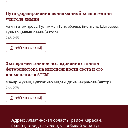
Пути формирования полиязычной компетенции
учителя химии
Алия Битемирова, Гулимжан Туймебаева, Бибигуль Шаграева,
Гулнар Қылышбаева (Автор)
248-265
pdf (Казахский)
Экспериментальное исследование отклика
фоторезистора на интенсивности света и его
применение в STEM
Жанар Мукаш, Гулжайнар Маден, Дина Бакранова (Автор)
266-278
pdf (Казахский)
Aдрес:
Алматинская область, район Карасай,
040900, город Каскелен, ул. Абылай хана 1/1