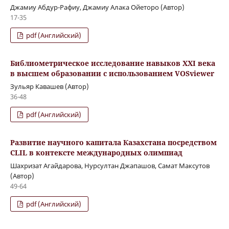
Джамиу Абдур-Рафиу, Джамиу Алака Ойеторо (Автор)
17-35
pdf (Английский)
Библиометрическое исследование навыков XXI века
в высшем образовании с использованием VOSviewer
Зульяр Кавашев (Автор)
36-48
pdf (Английский)
Развитие научного капитала Казахстана посредством
CLIL в контексте международных олимпиад
Шахризат Агайдарова, Нурсултан Джапашов, Самат Максутов
(Автор)
49-64
pdf (Английский)