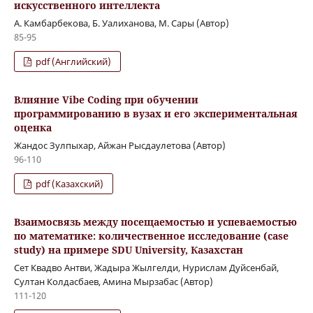
искусственного интеллекта
А. Камбарбекова, Б. Уалиханова, М. Сары (Автор)
85-95
pdf (Английский)
Влияние Vibe Coding при обучении
программированию в вузах и его экспериментальная
оценка
Жандос Зулпыхар, Айжан Рысдаулетова (Автор)
96-110
pdf (Казахский)
Взаимосвязь между посещаемостью и успеваемостью
по математике: количественное исследование (case
study) на примере SDU University, Казахстан
Сет Квадво Антви, Жадыра Жылгелди, Нурислам Дуйсенбай,
Султан Колдасбаев, Амина Мырзабас (Автор)
111-120