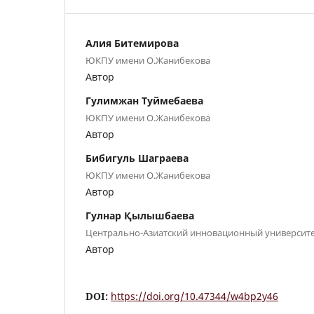
Алия Битемирова
ЮКПУ имени О.Жанибекова
Автор
Гулимжан Туймебаева
ЮКПУ имени О.Жанибекова
Автор
Бибигуль Шаграева
ЮКПУ имени О.Жанибекова
Автор
Гулнар Қылышбаева
Центрально-Азиатский инновационный университ
Автор
DOI:
https://doi.org/10.47344/w4bp2y46