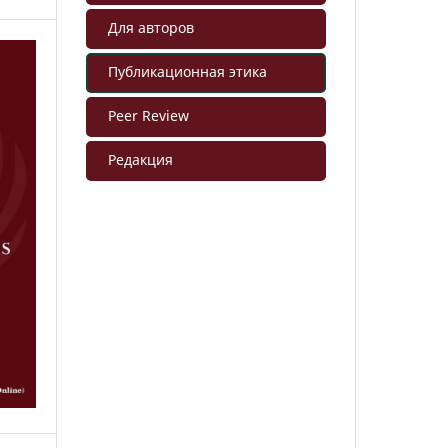
Для авторов
Публикационная этика
Peer Review
Редакция