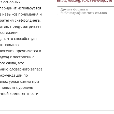
https://doi.org/10.47344/w4bp2y46
из основных
лабиринт используется
Другие форматы
библиографических ссылок
ие навыков понимания и
тратегия скаффолдинга,
ития, предусматривает
достижения
ач, что способствует
х навыков.
ложения проявляется в
одход к построению
го слова, что
нию словарного запаса.
рекомендации по
апах урока химии при
т повысить уровень
чной компетентности