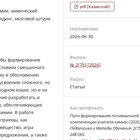
pdf (Казахский)
мии, химический
олдинг, мозговой штурм
Опубликован
2026-06-30
Выпуск
собы формирования
№ 2(75) (2026)
словиях смешанного
ску и обоснованию
Раздел
усвоению сложного, но
Статьи
одном языке, но и на
ния-разработать и
я, обеспечивающие
Как цитировать
имии. В работе
Пути формирования полиязычной
 приемы, как
компетенции учителя химии. (2026)
вещество, игра
Педагогика и Методы Обучения
,
2(7
248-265.
предложения, а также