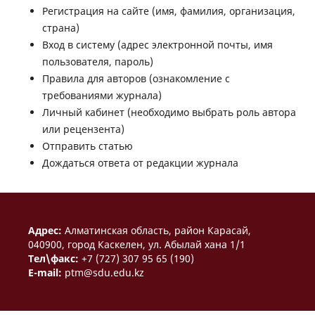
Регистрация на сайте (имя, фамилия, организация,
страна)
Вход в систему (адрес электронной почты, имя
пользователя, пароль)
Правила для авторов (ознакомление с
требованиями журнала)
Личный кабинет (необходимо выбрать роль автора
или рецензента)
Отправить статью
Дождаться ответа от редакции журнала
Aдрес:
Алматинская область, район Карасай,
040900, город Каскелен, ул. Абылай хана 1/1
Тел\факс:
+7 (727) 307 95 65 (190)
E-mail:
ptm@sdu.edu.kz