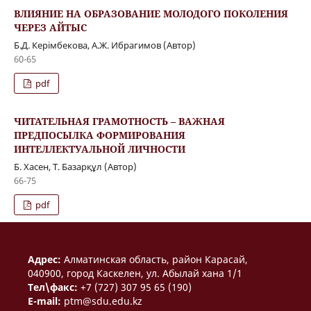
ВЛИЯНИЕ НА ОБРАЗОВАНИЕ МОЛОДОГО ПОКОЛЕНИЯ
ЧЕРЕЗ АЙТЫС
Б.Д. Керімбекова, А.Ж. Ибрагимов (Автор)
60-65
pdf
ЧИТАТЕЛЬНАЯ ГРАМОТНОСТЬ – ВАЖНАЯ
ПРЕДПОСЫЛКА ФОРМИРОВАНИЯ
ИНТЕЛЛЕКТУАЛЬНОЙ ЛИЧНОСТИ
Б. Хасен, Т. Базарқұл (Автор)
66-75
pdf
Aдрес:
Алматинская область, район Карасай,
040900, город Каскелен, ул. Абылай хана 1/1
Тел\факс:
+7 (727) 307 95 65 (190)
E-mail:
ptm@sdu.edu.kz