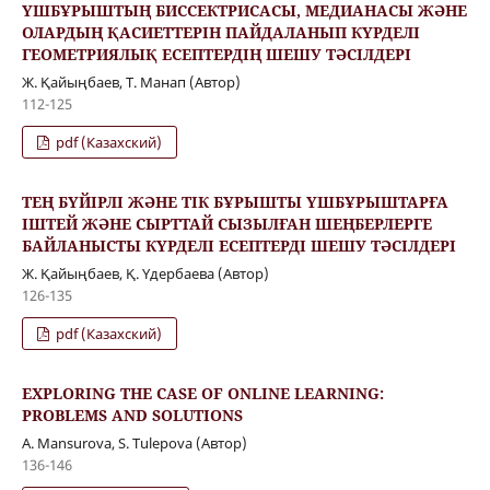
ҮШБҰРЫШТЫҢ БИССЕКТРИСАСЫ, МЕДИАНАСЫ ЖӘНЕ
ОЛАРДЫҢ ҚАСИЕТТЕРІН ПАЙДАЛАНЫП КҮРДЕЛІ
ГЕОМЕТРИЯЛЫҚ ЕСЕПТЕРДІҢ ШЕШУ ТӘСІЛДЕРІ
Ж. Қайыңбаев, Т. Манап (Автор)
112-125
pdf (Казахский)
ТЕҢ БҮЙІРЛІ ЖӘНЕ ТІК БҰРЫШТЫ ҮШБҰРЫШТАРҒА
ІШТЕЙ ЖӘНЕ СЫРТТАЙ СЫЗЫЛҒАН ШЕҢБЕРЛЕРГЕ
БАЙЛАНЫСТЫ КҮРДЕЛІ ЕСЕПТЕРДІ ШЕШУ ТӘСІЛДЕРІ
Ж. Қайыңбаев, Қ. Үдербаева (Автор)
126-135
pdf (Казахский)
EXPLORING THE CASE OF ONLINE LEARNING:
PROBLEMS AND SOLUTIONS
A. Mansurova, S. Tulepova (Автор)
136-146