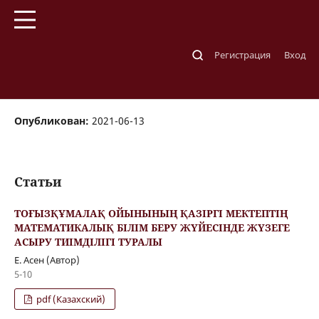
Главная
/
Архивы
/
№ 2 (55) 2021
Регистрация
Вход
№ 2 (55) 2021
Опубликован:
2021-06-13
Статьи
ТОҒЫЗҚҰМАЛАҚ ОЙЫНЫНЫҢ ҚАЗІРГІ МЕКТЕПТІҢ
МАТЕМАТИКАЛЫҚ БІЛІМ БЕРУ ЖҮЙЕСІНДЕ ЖҮЗЕГЕ
АСЫРУ ТИІМДІЛІГІ ТУРАЛЫ
Е. Асен (Автор)
5-10
pdf (Казахский)