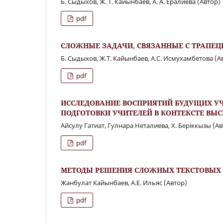
Б. Сыдыхов, Ж. Т. Кайынбаев, А. А. Ералиева (Автор)
pdf
СЛОЖНЫЕ ЗАДАЧИ, СВЯЗАННЫЕ С ТРАПЕЦ
Б. Сыдыхов, Ж.Т. Кайынбаев, А.С. Исмухамбетова (А
pdf
ИССЛЕДОВАНИЕ ВОСПРИЯТИЙ БУДУЩИХ УЧ
ПОДГОТОВКИ УЧИТЕЛЕЙ В КОНТЕКСТЕ ВЫ
Aйсулу Гатиат, Гулнара Неталиева, Х. Беріккызы (Ав
pdf
МЕТОДЫ РЕШЕНИЯ СЛОЖНЫХ ТЕКСТОВЫХ 
Жанбулат Кайынбаев, А.Е. Ильяс (Автор)
pdf