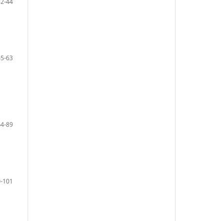
32-44
45-63
64-89
-101