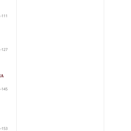
-111
-127
НА
-145
-153