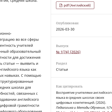
ятия, средняя школа.
pdf (Английский)
Опубликован
2026-03-30
ионно-
еграцию во все сферы
тентность учителей
Выпуск
енный образовательный
№ 1(74) (2026)
отности для достижения
ль статьи — выявить и
Раздел
глийского языка как
Статьи
вых навыках. С помощью
структурированные
Как цитировать
редних школах для
Восприятие учителями английског
ебностей, связанных с
языка в средних школах своих
одавании английского
цифровых компетенций. (2026).
 цифровой грамотности
Педагогика и Методы Обучения
,
1(7
цифрового оборудования