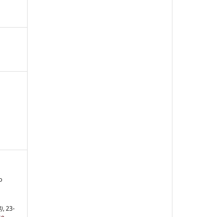
о
4)
, 23-