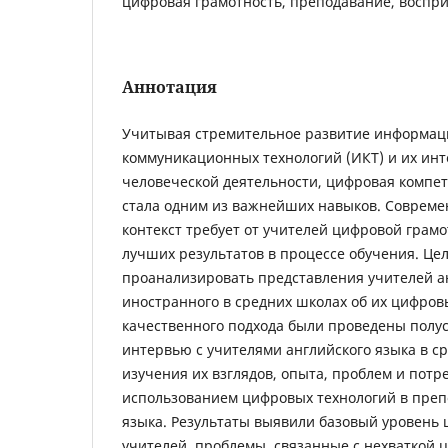
цифровая грамотность, преподавание, воспри
Аннотация
Учитывая стремительное развитие информац
коммуникационных технологий (ИКТ) и их инт
человеческой деятельности, цифровая компе
стала одним из важнейших навыков. Соврем
контекст требует от учителей цифровой грам
лучших результатов в процессе обучения. Це
проанализировать представления учителей ан
иностранного в средних школах об их цифро
качественного подхода были проведены полу
интервью с учителями английского языка в с
изучения их взглядов, опыта, проблем и потр
использованием цифровых технологий в преп
языка. Результаты выявили базовый уровень
учителей, проблемы, связанные с нехваткой 