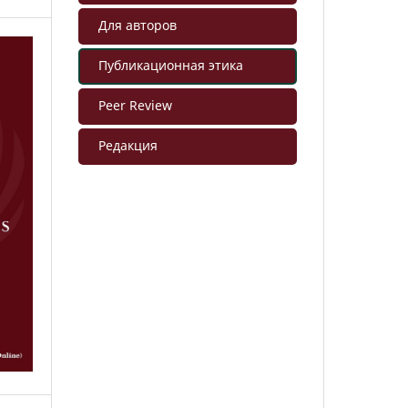
Для авторов
Публикационная этика
Peer Review
Редакция